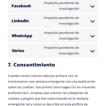
maps
Propósito pendiente de
service
Facebook
investigación
Consent
youtube
to
Propósito pendiente de
service
LinkedIn
investigación
Consent
facebook
to
Propósito pendiente de
service
WhatsApp
investigación
Consent
linkedin
to
Propósito pendiente de
service
Varios
investigación
Consent
whatsapp
to
7. Consentimiento
service
varios
Cuando visites nuestra web por primera vez, te
mostraremos una ventana emergente con una explicación
sobre las cookies. Tan pronto como hagas clic en «Guardar
preferencias», aceptas que usemos las categorías de
cookies y plugins que has seleccionado en la ventana
emergente, tal y como se describe en esta política de