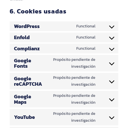
6. Cookies usadas
WordPress
Functional
Consent
to
Enfold
Functional
Consent
service
to
Complianz
Functional
wordpress
Consent
service
to
Google
Propósito pendiente de
enfold
Fonts
service
investigación
Consent
complianz
to
Google
Propósito pendiente de
service
reCAPTCHA
investigación
Consent
google-
to
fonts
Google
Propósito pendiente de
service
Maps
investigación
Consent
google-
to
recaptcha
Propósito pendiente de
service
YouTube
investigación
Consent
google-
to